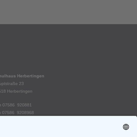
hulhaus Herbertingen
uptstraße 23
518 Herbertingen
n 07586 920881
x 07586 9208968
E-Mail