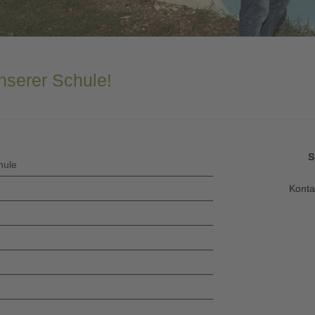
nserer Schule!
S
hule
Kontak