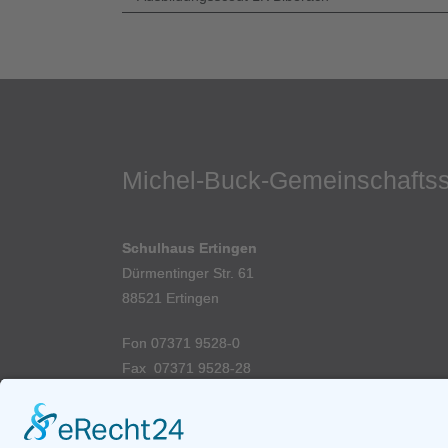
Michel-Buck-Gemeinschafts
Schulhaus Ertingen
Dürmentinger Str. 61
88521 Ertingen
Fon 07371 9528-0
Fax 07371 9528-28
►
E-Mail