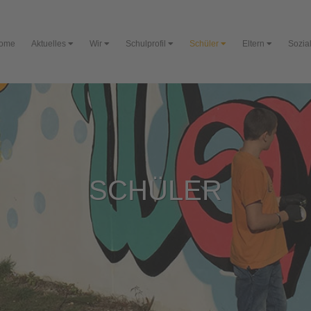
ome
Aktuelles
Wir
Schulprofil
Schüler
Eltern
Sozial
SCHÜLER