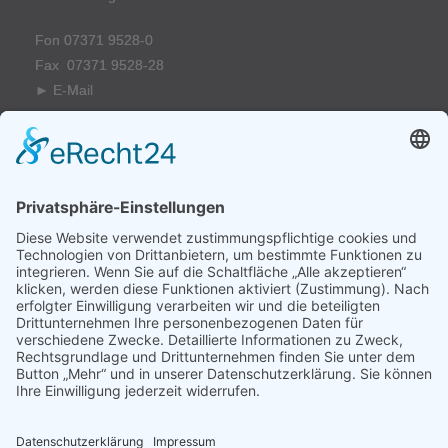
Fon 07371 9528-0
Fax 07371 9528-28
►
E-Mail
Schulhaus Herbertingen
Hauptstraße 23
88518 Herbertingen
Fon 07586 920881
Fax 07586 9208968
►
E-Mail